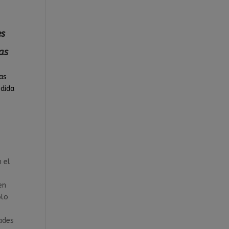
es
as
cas
edida
n el
.
en
olo
ades