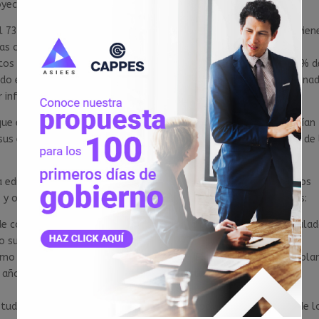
yecto de vida.
 el 73% de los estudiantes que se matriculan en un instituto provien
 las cuales están siendo afectadas severamente por las medidas
ctos económicos post-pandemia. Asimismo, se debe a que el 50% d
ndo en el sector Servicios y otra parte importante son subvenciona
r informal.
que en los próximos meses hasta 170 000 estudiantes más podrían
 sus empleos o de los familiares que los subvencionan producto de 
a educación y el futuro de miles de jóvenes en el país, solicitamos
s y organismos multilaterales para tomar las siguientes medidas:
de comunidad académica por este año, para estudiantes matricula
 superior.
o estudiantil para matriculados en los IES, con interés cero o bla
e año, y que puedan pagarse una vez el estudiante concluya sus
tudiantil de internet, con la finalidad de apoyar el aprendizaje de l