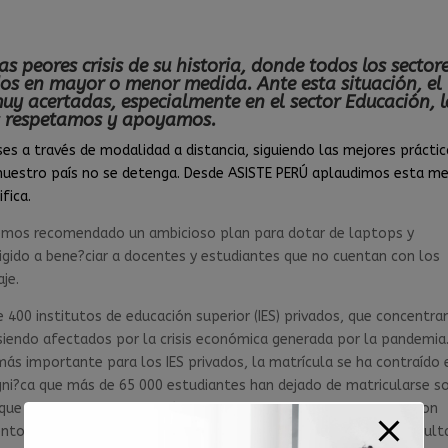
as peores crisis de su historia, donde todos los sector
os en mayor o menor medida. Ante esta situación, el
 acertadas, especialmente en el sector Educación, l
s respetamos y apoyamos.
ses a través de modalidad a distancia, siguiendo las mejores prácti
 nuestro país no se detenga. Desde ASISTE PERÚ aplaudimos esta m
fica.
hemos recomendado un ambicioso plan para dotar de laptops y
irigido a bene?ciar a docentes y estudiantes que no cuentan con los
je.
400 institutos de educación superior (IES) privados, que concentra
 siendo afectados por la crisis económica generada por la pandemia
más importante para los IES privados, la matrícula se ha contraído 
gni?ca que más de 65 000 estudiantes han dejado de matricularse s
 que las IES, haciendo el máximo esfuerzo posible, implementaron
to especiales, para ayudar a sus estudiantes con mayores di?cult