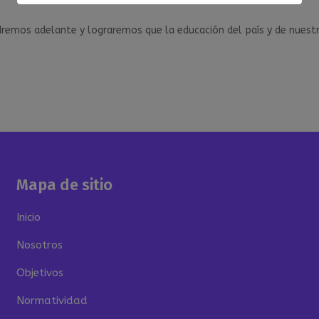
dremos adelante y lograremos que la educación del país y de nuest
Mapa de sitio
Inicio
Nosotros
Objetivos
Normatividad