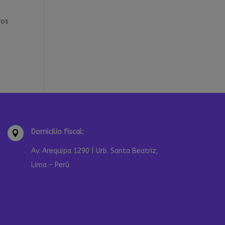
ros
Domicilio fiscal:

Av. Arequipa 1290 | Urb. Santa Beatriz,
Lima – Perú