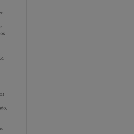
en
e
dos
la
dos
ndo,
os