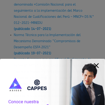
denominada «Comisión Nacional para el
seguimiento a la implementación del Marco
Nacional de Cualificaciones del Perú – MNCP» DS N.°
012-2021-MINEDU
(publicado 14-07-2021)
Norma Técnica para la Implementación del
Mecanismo Denominado “Compromisos de
Desempeño ESFA 2021”
(publicado 19-07-2021)
Decreto Supremo que modifica el Reglamento de
la Ley N° 30512, Ley de Institutos y Escuelas de
Educación Superior y de la Carrera Pública de sus
Docentes y lo adecua a lo dispuesto en el Decreto
de Urgencia N° 017-2020 que establece medidas
para el fortalecimiento del Licenciamiento de
Institutos y Escuelas de Educación Superior en el
marco de la Ley N° 30512 y en el Decreto