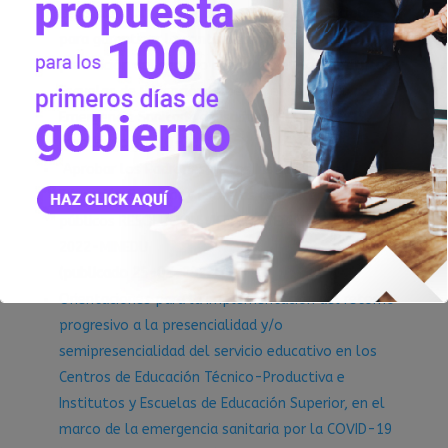
Legislativo N° 1495, que establece disposiciones
para garantizar la continuidad y calidad de la
prestación del servicio educativo en los Institutos y
Escuelas de Educación Superior, en el marco de la
Emergencia Sanitaria causada por el COVID-19.
(publicado 30-10-2021)
Aprobar los Padrones de los Institutos de
Educación Superior y Escuelas de Educación Superior
públicos RESOLUCIÓN VICEMINISTERIAL N° 019-
2022-MINEDU
(publicado 25-02-2022)
Orientaciones para la implementación del retorno
progresivo a la presencialidad y/o
semipresencialidad del servicio educativo en los
Centros de Educación Técnico-Productiva e
Institutos y Escuelas de Educación Superior, en el
marco de la emergencia sanitaria por la COVID-19