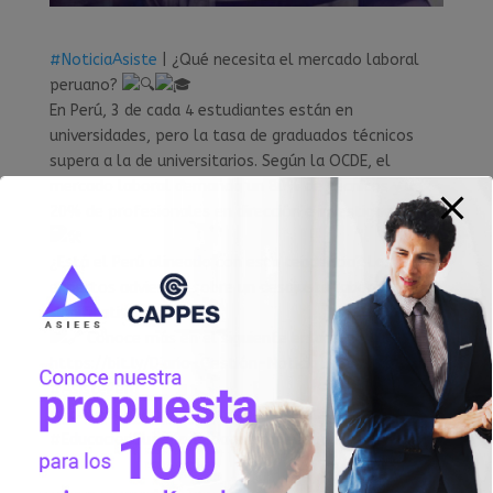
#NoticiaAsiste
| ¿Qué necesita el mercado laboral
peruano?
En Perú, 3 de cada 4 estudiantes están en
universidades, pero la tasa de graduados técnicos
supera a la de universitarios. Según la OCDE, el
mercado laboral demanda un 80% de técnicos y un
20% de profesionales en dirección e investigación.
¿Está el Perú alineado con esta tendencia? Los
expertos advierten sobre un desajuste laboral
significativo.
Conoce más en el siguiente enlace:
https://bit.ly/Diario-Gestión-Noticia
#AsistePerú
#EducacionSuperiorTecnologicadeCalidad
#EducacionSuperiorPedagogicadeCalidad