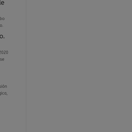
de
mbo
o.
o.
-2020
 se
sión
ica,