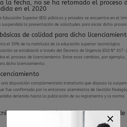
a la fecha, no se ha retomado el proceso 
dida en el 2020
e Educación Superior (IES) públicos y privados se encuentra en el li
suspendida la presentación de solicitudes para iniciar dicho proces
básicas de calidad para dicho licenciamient
nta el 50% de la matrícula de la educación superior tecnológica
sposición se estableció a través del Decreto de Urgencia (DU) N° 017
aba el proceso de licenciamiento. Entre esos cambios, por ejemplo,
ara dicho licenciamiento.
licenciamiento
 una disposición complementaria transitoria que dispuso la suspen
que fue confirmada por la entonces viceministra de Gestión Pedagóg
quedaba detenido hasta la publicación de su reglamento y la norma
nica que permite el reinicio del proceso de