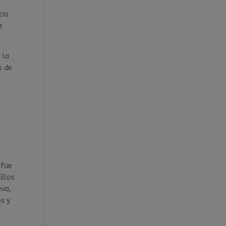
cio
r
 la
s de
 fue
Ellos
eva,
os y