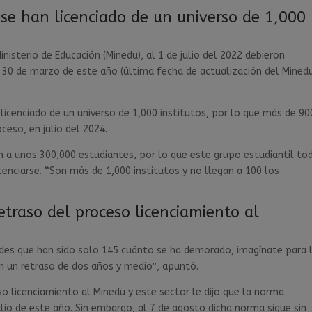
s se han licenciado de un universo de 1,000
isterio de Educación (Minedu), al 1 de julio del 2022 debieron
al 30 de marzo de este año (última fecha de actualización del Mined
licenciado de un universo de 1,000 institutos, por lo que más de 90
ceso, en julio del 2024.
n a unos 300,000 estudiantes, por lo que este grupo estudiantil to
cenciarse. “Son más de 1,000 institutos y no llegan a 100 los
etraso del proceso licenciamiento al
dades que han sido solo 145 cuánto se ha demorado, imagínate para 
 un retraso de dos años y medio′′, apuntó.
so licenciamiento al Minedu y este sector le dijo que la norma
ulio de este año. Sin embargo, al 7 de agosto dicha norma sigue sin