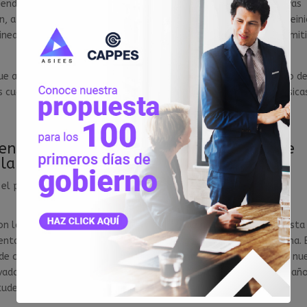
endió las solicitudes para nuevos programas de estudios y nuevas
 a la fecha no se ha emitido la norma técnica que permite el reini
lineamientos, aún cuando el mismo DU establecía 30 días para emiti
que acompañan el mencionado DU. La modificación al reglamento de
 cuales ya fueron publicados, y la matriz de las condiciones básica
en lugar de continuar y hacer un empate
 la nueva
 el proceso de licenciamiento de los institutos, indicó Lescano.
on las solicitudes de licenciamiento y desde nuestro punto de vista
entaciones de solicitudes y este es el origen de un serio problema. 
de continuar y hacer un empate entre la normativa anterior y la nu
ivados continuaran con el licenciamiento. Ahora, después de dos añ
itudes de licenciamiento”, sostuvo.