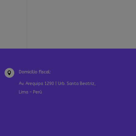
Domicilio fiscal:

Av. Arequipa 1290 | Urb. Santa Beatriz,
Lima – Perú