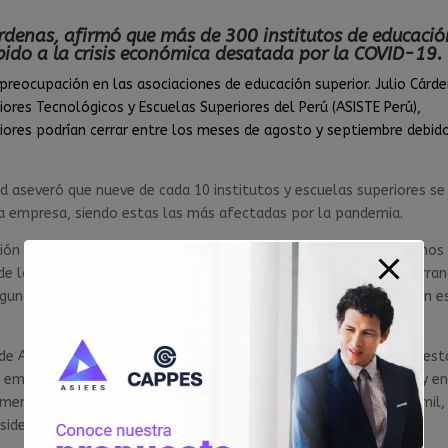
árdenas, afirmó que más de 300 institutos de educació
ebido a la crisis económica desatada por la COVID-19.
reocupación en las asociaciones de educación superior. Julio Cárde
iores Tecnológicos y Escuelas Superiores del Perú (ASISTE Perú),
iores podrían cerrar entre los meses de agosto y septiembre debid
ad aseveró que nueve de cada 10 institutos y escuelas superiores se
a empresa, siendo estas las más afectadas por la pandemia.
ción superior a nivel nacional es micro y pequeña empresa. Estamos
 los 487 institutos y escuelas a nivel nacional que estarían cerra
egundo semestre para estas instituciones educativas. La situación e
de ASISTE Perú afirma que alrededor de 100,000 estudiantes no est
empleos. “Estos chicos trabajan en restaurantes, en hotelería y e
memente por la pandemia. De este 50 %, que serían 160 o 170 mil,
sidente de ASISTE Perú.