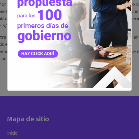
rior cierren sus operaciones, ASISTE Perú plantea el otorgamiento 
ierno. “La gran ventaja de la educación superior tecnológica es que
lando de una pensión promedio de S/ 500 a nivel nacional. Es decir
/ 5000 por crédito en promedio”, sentenció Julio Cárdenas.
tre del año, alrededor de 65,000 estudiantes no se matricularon en
risis económica. Las casas de estudios superiores implementaron
enes puedan seguir sus estudios. Sin embargo, es importante que 
ue el sector se dinamice.
Mapa de sitio
Inicio