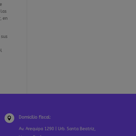
de
 las
, en
 sus
el
Domicilio fiscal:

Av. Arequipa 1290 | Urb. Santa Beatriz,