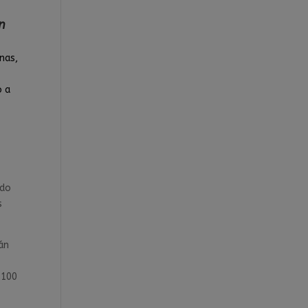
n
nas,
o a
ndo
s
án
n
 100