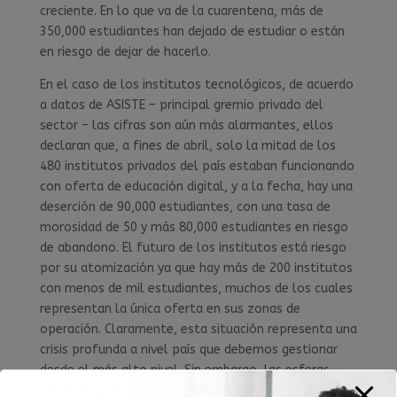
creciente. En lo que va de la cuarentena, más de
350,000 estudiantes han dejado de estudiar o están
en riesgo de dejar de hacerlo.
En el caso de los institutos tecnológicos, de acuerdo
a datos de ASISTE – principal gremio privado del
sector – las cifras son aún más alarmantes, ellos
declaran que, a fines de abril, solo la mitad de los
480 institutos privados del país estaban funcionando
con oferta de educación digital, y a la fecha, hay una
deserción de 90,000 estudiantes, con una tasa de
morosidad de 50 y más 80,000 estudiantes en riesgo
de abandono. El futuro de los institutos está riesgo
por su atomización ya que hay más de 200 institutos
con menos de mil estudiantes, muchos de los cuales
representan la única oferta en sus zonas de
operación. Claramente, esta situación representa una
crisis profunda a nivel país que debemos gestionar
desde el más alto nivel. Sin embargo, las esferas
políticas y periodísticas parecen haber decidido