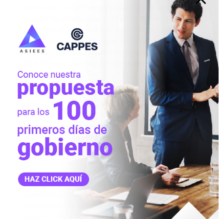
asumir una posición cuestionadora y conformacional
en lugar de articuladora -. Solo bastaría anlaizar los
proyectos de ley que hay en el congreso. Tanto Chile
como Colombia han diseñado políticas de apoyo
crediticio a la demanda de educación superior. El caso
del ICETEX en Colombia es muy claro.
Al año 2018, tenían 636,000 estudiantes con algún
tipo de crédito o subvención, del total de más de 2
millones 240,000 estudiantes. En el caso de Chile, se
ha previsto mejorar el sistema de apoyo y el
presidente Piñera ha impulsado la rebaja de la tasa
de interés a 2 con mecanismos de apoyo estatal. La
cobertura en Chile pasó de 600,000 estudiantes en el
2005 a 1.2 millones al 2018, justamente por políticas
de financiamiento a la demanda. En el Peru tenemos
Pronabec y una buena experiencia con Beca 18.
Lamentablemente, no ha escalado a los niveles que
se requieren. Por ejemplo, este año Pronabec ha
previsto 5,000 becas universitarias y mil en institutos,