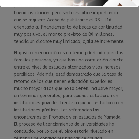
pero han postulado más de 74,000. Tenemos una
buena institución, pero sin la escala e importancia
que se requiere. Acaba de publicarse el DS- 116
orientado al financiamiento de becas de continuidad,
muy positivo, el monto previsto de 80 millones,
tendría un alcance muy limitado, ojalá se incremente.
El gasto en educación es un tema prioritario para las
familias peruanas, ya que hay una correlación directa
entre el nivel de estudios alcanzados y los ingresos
percibidos. Además, está demostrado que la tasa de
retorno de los que tienen educación superior es
mucho mayor a los que no la tienen. Inclusive mayor,
en términos generales, para quienes estudiaron en
instituciones privadas frente a quienes estudiaron en
instituciones públicas. Las referencias las
encontramos en Pronabec y en estudios de Yamada.
El proceso de licenciamiento de universidades ha
concluido, por lo que el piso estaría nivelado en
términos de condiciones básicas de calidad.