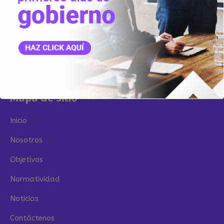
Mapa de sitio
Inicio
Nosotros
Objetivos
Normatividad
Noticias
Contáctenos