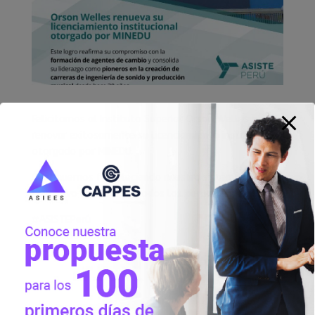
Felicitamos al
Instituto Superior Orson Welles
por
renovar exitosamente su licenciamiento institucional
otorgado por MINEDU.
Continuemos fortaleciendo nuestro sistema
educativo en favor de todos los peruanos.
#
ASISTEPerú
#
EducaciónSuperior