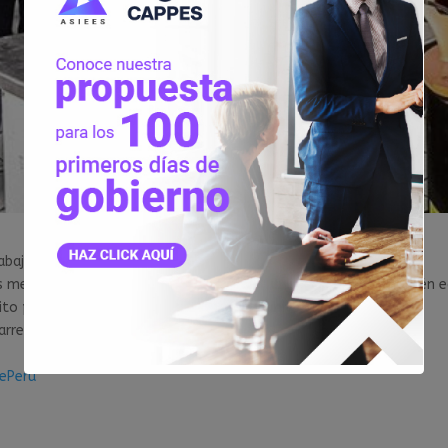
rabajo!
as mejor pagadas superan en sueldo a las universitarias para recién 
xito profesional pasa únicamente por la universidad.
arreras técnicas en el mercado laboral.
ePerú