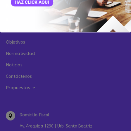
Mapa de sitio
Inicio
Nosotros
Objetivos
Normatividad
Noticias
Contáctenos
Propuestas
Domicilio fiscal:

Av. Arequipa 1290 | Urb. Santa Beatriz,