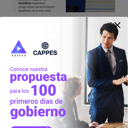
Ayacucho 📚 | Felicitamos al IES La Pontificia por
renovar su licenciamiento institucional y seguir
promoviendo la formación integral de profesionales.
#
Asisteperu
#
EducacionSuperior