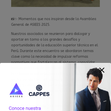
📸✨ Momentos que nos inspiran desde la Asamblea
General de ASIEES 2025.
Nuestros asociados se reunieron para dialogar y
aportar en torno a los grandes desafíos y
oportunidades de la educación superior técnica en el
Perú. Durante este encuentro se abordaron temas
clave como la necesidad de impulsar reformas
normativas que fortalezcan al sistema, consolidar
buenas prácticas de gestión institucional, promover
la coherencia entre la formación y las demandas del
sector productivo, articularnos con la educación
básica y construir una narrativa conjunta que
posicione la educación técnica como motor de
desarrollo para el país.
💜 En ASIEES reafirmamos nuestro compromiso con