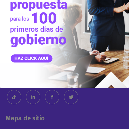
los jóvenes y con el futuro de la educación superior
especializada, trabajando de la mano con nuestros
asociados para garantizar más oportunidades,
calidad y empleabilidad.
#AsistePerú
#EducacionSuperiorTecnologicadeCalidad
#EducacionSuperiorPedagogicadeCalidad
Mapa de sitio