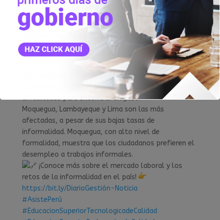
Según ComexPerú, 17 de las 24 regiones en
Perú enfrentan dificultades para encontrar
empleo.
por
admin
|
Jul 30, 2024
|
blog
#NoticiaAiste
|
¿Buscas trabajo? Según
ComexPerú, 17 de las 24 regiones en Perú enfrentan
dificultades para encontrar empleo.
Moquegua, Lambayeque y Lima son las más
afectadas, a pesar de sus bajas tasas de
informalidad. Moquegua, con alto nivel de
formalidad, muestra que los ciudadanos prefieren el
desempleo a trabajos informales.
¡Conoce más sobre el mercado laboral y los
retos de la informalidad en el país!
https://bit.ly/DiarioGestión-Noticia
#AsistePerú
#EducacionSuperiorTecnologicadeCalidad