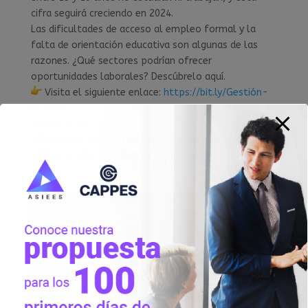
cifra seguirá creciendo en 2024.
Las dificultades de acceso al empleo formal y la
falta de orientación educativa son algunas de las
razones. ¿Qué sectores podrían ofrecer
oportunidades laborales? Descúbrelo aquí.
Visita el siguiente enlace:
https://bit.ly/Gestión-
Noticia
#AsistePerú
#EducacionSuperiorTecnologicadeCalidad
#EducacionSuperiorPedagogicadeCalidad