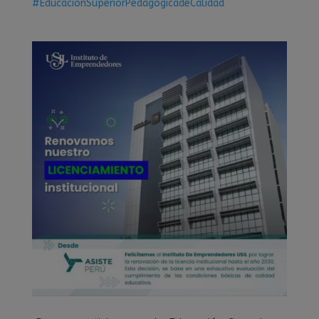
#EducacionSuperiorPedagogicadeCalidad